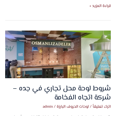
قراءة المزيد »
شروط
لوحة
محل
تجاري
في
جده
–
شركة
اتجاه
شروط لوحة محل تجاري في جده –
الفخامة
شركة اتجاه الفخامة
اترك تعليقاً
/
لوحات الحروف البارزة
/
admin