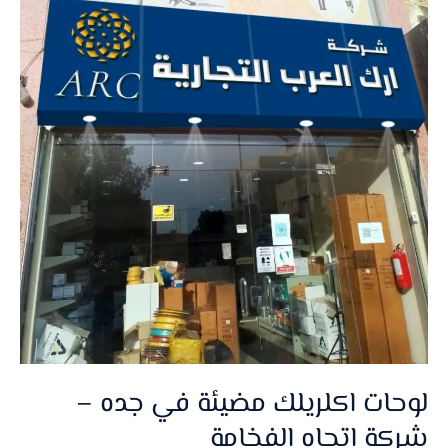
الفخامة
لوحات اكلريلك مضيئة في جده –
شركة اتجاه الفخامة