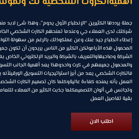
اهميةالكروت الشخصية لك ولمؤ
جملة يرددها الكثيرين “الإنطباع الأول يدوم”، وهذا شئ لابد منه
شركتك لدى العملاء جي وعندما تمنحهم الكارت الشخصي الخ
إعطاء انطباع جيد عنك وعن عملكوذلك بالرغم من سهولة التواصل
المحمول هذه الأيامولكن الكثير من الناس يريدون أن تكون جم
الشركة وصاحبهاوالتعريف بالشركة والبريد الإلكتروني الخاص به
والمحمول جميعهم في كرت واحدوهذا يعد أهمية الجانب التسو
فالكارت الشخصي يعد من أبرز استراتيجيات التسويق الورقيلأن
العمل بأنه يمنحه كفاءة عاليةوكلما كان تصميم الكارت الشخصي
وتجانس في ألوان التصميمكلما جذبت الكثير من العملاء للتعا
بقية تفاصيل العمل
اطلب الان