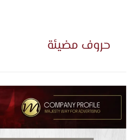
الرئيس
حروف مضيئة
خدماتن
المدو
حروف
بارزة
للمطاعم
الرياض
–
اتجاه
الفخامة