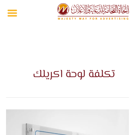
خطي
لى
لمحتوى
تكلفة لوحة اكريلك
لوحة
اكريلك