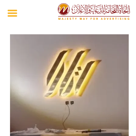
خطي
لى
لمحتوى