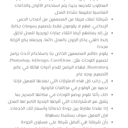
المطلوب تقديمه بحيث يتم استخدام الألوان والخامات
المناسبة لطبيعة نشاط المحل.
شركتنا تملك فريقا من المصممين من أصحاب الحس
الإبداعي، فهم لا يقومون فقط بتصميم رسومات جذابة.
بل إنه يمكنهم أيضا انتقاء عبارات ترويجية للمحل لخلق
رابط ذهني يذكر الزبون بالمحل دائما، ويجعله يكرر الزيارة
مجددا.
يقوم طاقم المصممين الخاص بنا باستخدام أحدث برامج
تصميم اللوحات مثل: Photoshop، InDesign، CorelDraw،
وIllustrator، فهذه البرامج تقدم أدوات هائلة في عالم
التصميم بوجه عام.
إلى جانب كل هذه الامتيازات التي نمنحها للعميل فإننا
نحميه من الوقوع في مخالفات قانونية.
ذلك بأننا نقوم بوضع اللوحات في مكانها الصحيح بما
يتفق مع الاشتراطات التي أقرتها البلدية التابع لها المحل.
إذا عقدنا مقارنة بين جودة خدماتنا وأسعار تلك الخدمات،
فإن العميل سوف يستنبط بسهولة.
بأن شركتنا هي أفضل شركة على مستوى الجودة