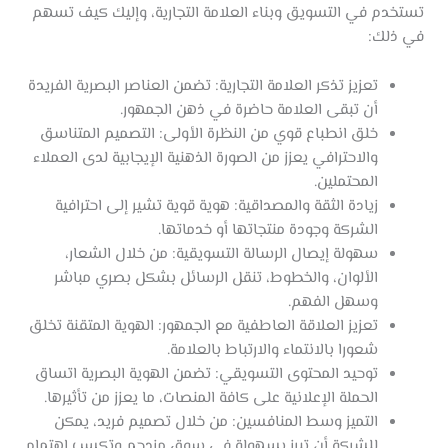
تستخدم في التسويق وبناء العلامة التجارية، وإليك كيف تسهم
في ذلك:
تعزيز تذكر العلامة التجارية: تضمن العناصر البصرية الفريدة
أن تبقى العلامة حاضرة في ذهن الجمهور.
خلق انطباع قوي من النظرة الأولى: التصميم المتناسق
والاحترافي يعزز من الصورة الذهنية الإيجابية لدى العملاء
المحتملين.
زيادة الثقة والمصداقية: هوية قوية تشير إلى احترافية
الشركة وجودة منتجاتها أو خدماتها.
سهولة إيصال الرسالة التسويقية: من خلال الشعار،
الألوان، والخطوط، تنقل الرسائل بشكل بصري مباشر
وسهل الفهم.
تعزيز العلاقة العاطفية مع الجمهور: الهوية المتقنة تخلق
شعورا بالانتماء والارتباط بالعلامة.
توحيد المحتوى التسويقي: تضمن الهوية البصرية اتساق
الحملة الإعلانية على كافة المنصات، ما يعزز من تأثيرها.
التميز وسط المنافسين: من خلال تصميم فريد، يمكن
للشركة أن تبرز بسهولة في سوق مزدحم وتكسب اهتمام