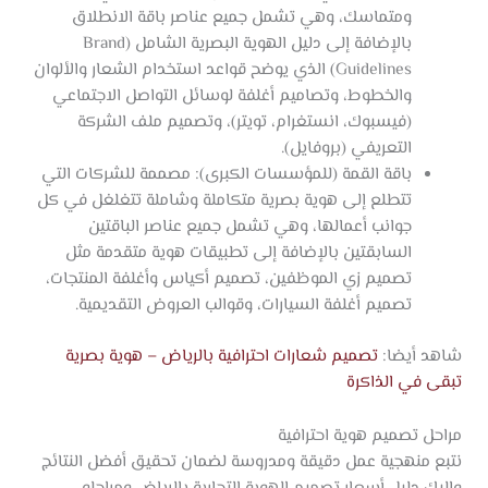
ومتماسك، وهي تشمل جميع عناصر باقة الانطلاق
بالإضافة إلى دليل الهوية البصرية الشامل (Brand
Guidelines) الذي يوضح قواعد استخدام الشعار والألوان
والخطوط، وتصاميم أغلفة لوسائل التواصل الاجتماعي
(فيسبوك، انستغرام، تويتر)، وتصميم ملف الشركة
التعريفي (بروفايل).
باقة القمة (للمؤسسات الكبرى): مصممة للشركات التي
تتطلع إلى هوية بصرية متكاملة وشاملة تتغلغل في كل
جوانب أعمالها، وهي تشمل جميع عناصر الباقتين
السابقتين بالإضافة إلى تطبيقات هوية متقدمة مثل
تصميم زي الموظفين، تصميم أكياس وأغلفة المنتجات،
تصميم أغلفة السيارات، وقوالب العروض التقديمية.
شاهد أيضا:
تصميم شعارات احترافية بالرياض – هوية بصرية
تبقى في الذاكرة
مراحل تصميم هوية احترافية
نتبع منهجية عمل دقيقة ومدروسة لضمان تحقيق أفضل النتائج
وإليك دليل أسعار تصميم الهوية التجارية بالرياض ومراحله