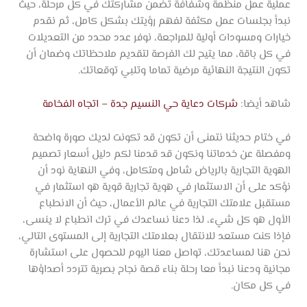
عملية عمل منظمة وشفافة تضمن مشاركتك في كل مرحلة، حيث
نبدأ بجلسات عمل مكثفة لفهم رؤيتك بشكل كامل، ثم نقدم
خيارات ومسودات أولية للمراجعة، نوفر عدد محدد من التعديلات
في كل باقة، مما يتيح لك الفرصة لتقديم ملاحظاتك وضمان أن
تكون النتيجة النهائية مرضية تماما وتلبي توقعاتك.
شاهد أيضا:
شركات دعاية حي النسيم جدة – اتجاه الفخامة
في ختام حديثنا نتمنى أن تكون قد تكونت لديك صورة واضحة
ومفصلة عن خدماتنا ونكون قد قدمنا لكم دليل أسعار تصميم
الهوية التجارية بالرياض شامل ومتكامل، وفي النهاية نود أن
نؤكد على أن الاستثمار في هوية تجارية قوية هو استثمار في
مستقبل علامتك التجارية في عالم الأعمال، حيث أن الانطباع
الأول هو كل شيء، لذا دعنا نساعدك في ترك انطباع لا ينسى،
فإذا كنت مستعد للانتقال بعلامتك التجارية إلى المستوى التالي،
نحن هنا لمساعدتك، تواصل معنا اليوم للحصول على استشارة
مجانية ودعنا نبدأ معا رحلة بناء قصة نجاح بصرية تتردد أصداؤها
في كل مكان.