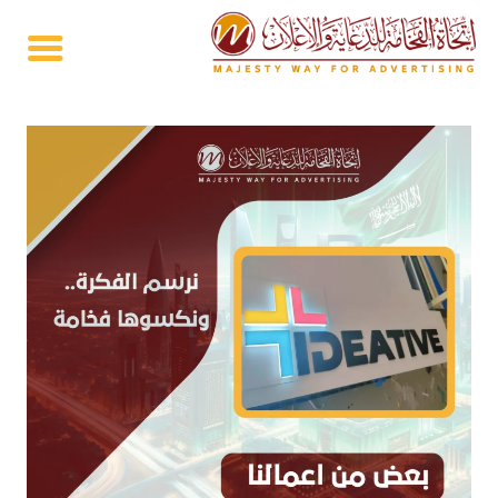
خطي
لى
لمحتوى