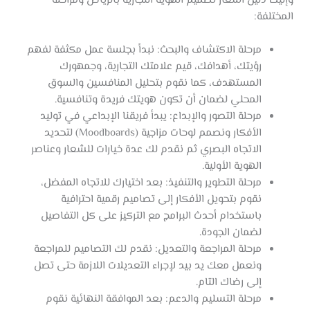
المختلفة:
مرحلة الاكتشاف والبحث: نبدأ بجلسة عمل مكثفة لفهم
رؤيتك، أهدافك، قيم علامتك التجارية، وجمهورك
المستهدف، كما نقوم بتحليل المنافسين والسوق
المحلي لضمان أن تكون هويتك فريدة وتنافسية.
مرحلة التصور والإبداع: يبدأ فريقنا الإبداعي في توليد
الأفكار ونصمم لوحات مزاجية (Moodboards) لتحديد
الاتجاه البصري ثم نقدم لك عدة خيارات للشعار وعناصر
الهوية الأولية.
مرحلة التطوير والتنفيذ: بعد اختيارك للاتجاه المفضل،
نقوم بتحويل الأفكار إلى تصاميم رقمية احترافية
باستخدام أحدث البرامج مع التركيز على كل التفاصيل
لضمان الجودة.
مرحلة المراجعة والتعديل: نقدم لك التصاميم للمراجعة
ونعمل معك يد بيد لإجراء التعديلات اللازمة حتى تصل
إلى رضاك التام.
مرحلة التسليم والدعم: بعد الموافقة النهائية نقوم