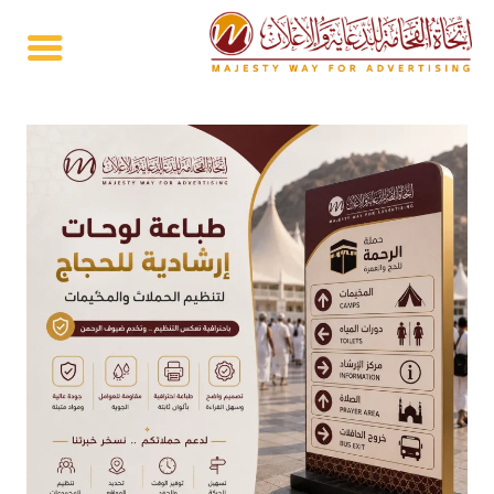
خطي
لى
لمحتوى