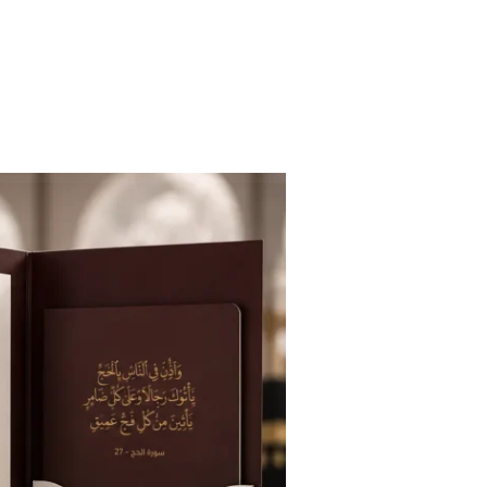
خطي
لى
لمحتوى