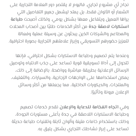
نجاح أي مشروع تجاري. فاليوم لا يقتصر دور العلامة التجارية على
الشعار أو الألوان فقط، بل يمتد ليشمل جميع التفاصيل التي
يراها العميل ويتفاعل معها بشكل يومي. ولذلك أصبحت
طباعة
استكرات لاصقة جدة
من أكثر الخدمات طلبًا بين أصحاب المحلات
والمطاعم والشركات الذين يبحثون عن وسيلة عملية وفعالة
لتعزيز حضورهم التسويقي وإبراز علامتهم التجارية بصورة احترافية.
وعندما يتم تصميم وطباعة الاستكرات بشكل احترافي، فإنها
تتحول إلى أداة تسويقية قوية تساعد على جذب الانتباه وتوصيل
الرسائل الإعلانية بطريقة مباشرة وواضحة. بالإضافة إلى ذلك،
يمكن استخدامها على الواجهات الزجاجية، والسيارات، والتغليف،
والمنتجات، والديكورات الداخلية، مما يجعلها من أكثر وسائل
الإعلان مرونة وتأثيرًا.
وفي
اتجاه الفخامة للدعاية والإعلان
نقدم خدمات تصميم
وطباعة الاستكرات اللاصقة في جدة بأعلى مستويات الجودة،
وذلك باستخدام خامات متينة وألوان ثابتة وتقنيات طباعة حديثة
تساعد على إبراز نشاطك التجاري بشكل يليق به.