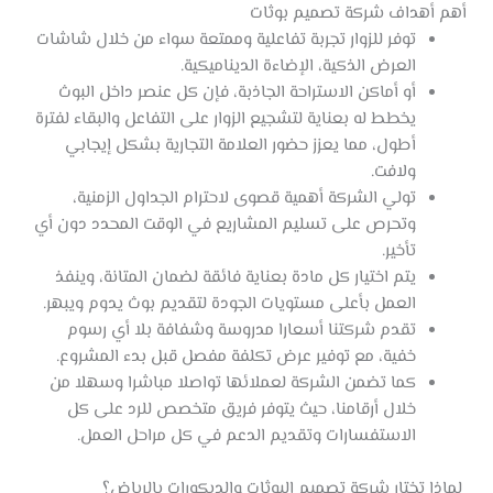
أهم أهداف شركة تصميم بوثات
توفر للزوار تجربة تفاعلية وممتعة سواء من خلال شاشات
العرض الذكية، الإضاءة الديناميكية.
أو أماكن الاستراحة الجاذبة، فإن كل عنصر داخل البوث
يخطط له بعناية لتشجيع الزوار على التفاعل والبقاء لفترة
أطول، مما يعزز حضور العلامة التجارية بشكل إيجابي
ولافت.
تولي الشركة أهمية قصوى لاحترام الجداول الزمنية،
وتحرص على تسليم المشاريع في الوقت المحدد دون أي
تأخير.
يتم اختيار كل مادة بعناية فائقة لضمان المتانة، وينفذ
العمل بأعلى مستويات الجودة لتقديم بوث يدوم ويبهر.
تقدم شركتنا أسعارا مدروسة وشفافة بلا أي رسوم
خفية، مع توفير عرض تكلفة مفصل قبل بدء المشروع.
كما تضمن الشركة لعملائها تواصلا مباشرا وسهلا من
خلال أرقامنا، حيث يتوفر فريق متخصص للرد على كل
الاستفسارات وتقديم الدعم في كل مراحل العمل.
لماذا تختار شركة تصميم البوثات والديكورات بالرياض؟